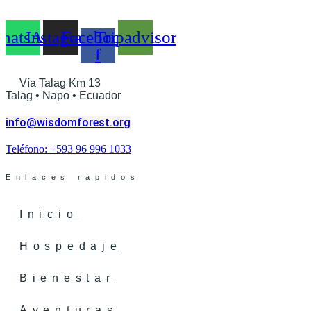
hatsApp
Instagram
Facebook-
Tripadvisor
f
Vía Talag Km 13
Talag • Napo • Ecuador
info@wisdomforest.org
Teléfono: +593 96 996 1033
Enlaces rápidos
Inicio
Hospedaje
Bienestar
Aventuras