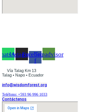
hatsApp
Instagram
Facebook-
Tripadvisor
f
Vía Talag Km 13
Talag • Napo • Ecuador
info@wisdomforest.org
Teléfono: +593 96 996 1033
Contáctenos